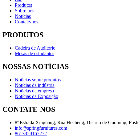
Produtos
Sobre nós
Notícias
Contate-nos
PRODUTOS
Cadeira de Auditório
Mesas de estudantes
NOSSAS NOTÍCIAS
Notícias sobre produtos
Notícias da indústria
Notícias da empresa
Notícias da Exposição
CONTATE-NOS
8ª Estrada Xingliang, Rua Hecheng, Distrito de Gaoming, Fos
info@springfurnitures.com
8613929167272