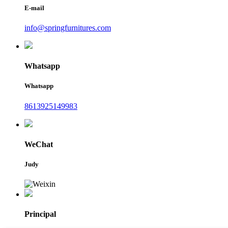
E-mail
info@springfurnitures.com
Whatsapp
Whatsapp
8613925149983
WeChat
Judy
Principal