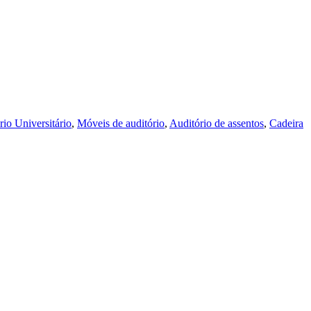
rio Universitário
,
Móveis de auditório
,
Auditório de assentos
,
Cadeira