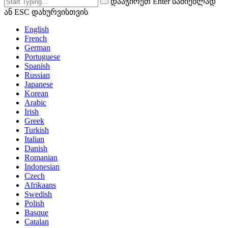
დააჭირეთ Enter საძიებლად
ან ESC დახურვისთვის
English
French
German
Portuguese
Spanish
Russian
Japanese
Korean
Arabic
Irish
Greek
Turkish
Italian
Danish
Romanian
Indonesian
Czech
Afrikaans
Swedish
Polish
Basque
Catalan