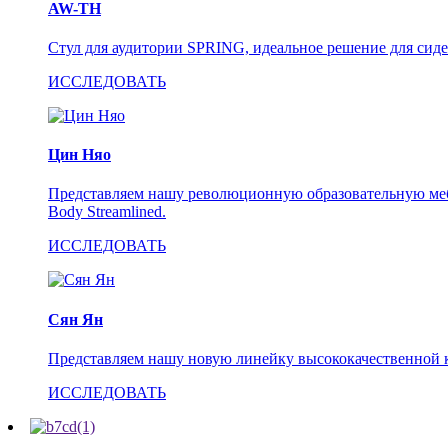
AW-TH
Стул для аудитории SPRING, идеальное решение для сиде
ИССЛЕДОВАТЬ
Цин Няо
Представляем нашу революционную образовательную меб
Body Streamlined.
ИССЛЕДОВАТЬ
Сян Ян
Представляем нашу новую линейку высококачественной к
ИССЛЕДОВАТЬ