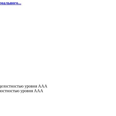
мального...
лостностью уровня AAA