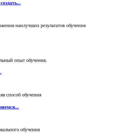
оздать...
.
яемся...