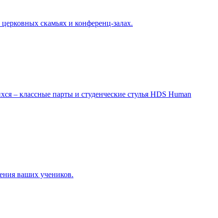
 церковных скамьях и конференц-залах.
ся – классные парты и студенческие стулья HDS Human
ения ваших учеников.