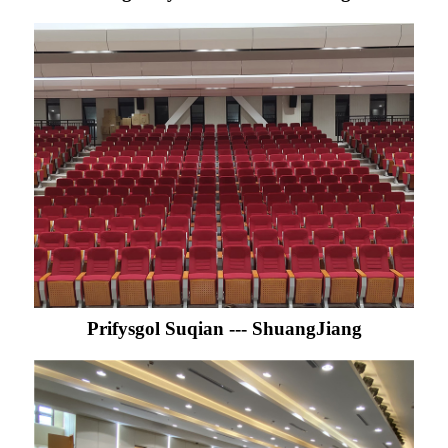
Prifysgol Suqian --- ShuangJiang