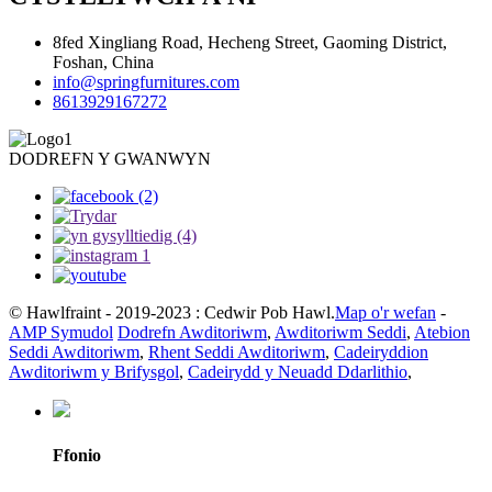
8fed Xingliang Road, Hecheng Street, Gaoming District,
Foshan, China
info@springfurnitures.com
8613929167272
DODREFN Y GWANWYN
© Hawlfraint - 2019-2023 : Cedwir Pob Hawl.
Map o'r wefan
-
AMP Symudol
Dodrefn Awditoriwm
,
Awditoriwm Seddi
,
Atebion
Seddi Awditoriwm
,
Rhent Seddi Awditoriwm
,
Cadeiryddion
Awditoriwm y Brifysgol
,
Cadeirydd y Neuadd Ddarlithio
,
Ffonio