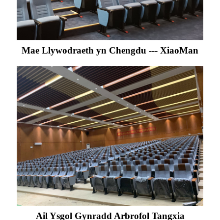
Mae Llywodraeth yn Chengdu --- XiaoMan
Ail Ysgol Gynradd Arbrofol Tangxia