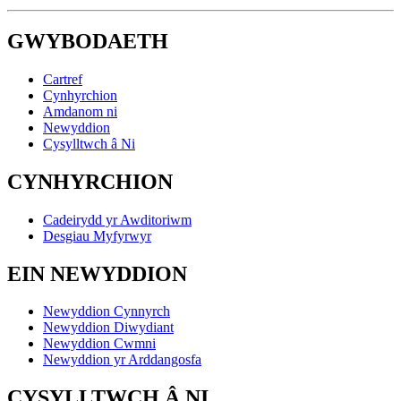
GWYBODAETH
Cartref
Cynhyrchion
Amdanom ni
Newyddion
Cysylltwch â Ni
CYNHYRCHION
Cadeirydd yr Awditoriwm
Desgiau Myfyrwyr
EIN NEWYDDION
Newyddion Cynnyrch
Newyddion Diwydiant
Newyddion Cwmni
Newyddion yr Arddangosfa
CYSYLLTWCH Â NI