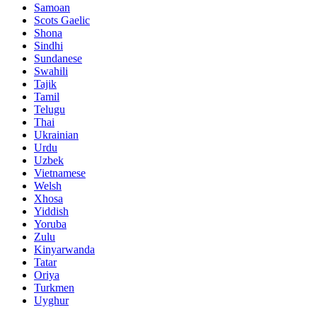
Samoan
Scots Gaelic
Shona
Sindhi
Sundanese
Swahili
Tajik
Tamil
Telugu
Thai
Ukrainian
Urdu
Uzbek
Vietnamese
Welsh
Xhosa
Yiddish
Yoruba
Zulu
Kinyarwanda
Tatar
Oriya
Turkmen
Uyghur