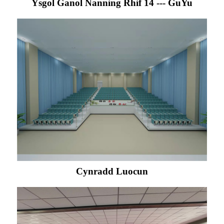
Ysgol Ganol Nanning Rhif 14 --- GuYu
Cynradd Luocun