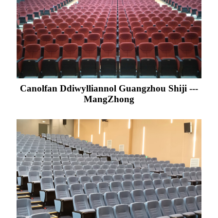
Canolfan Ddiwylliannol Guangzhou Shiji ---
MangZhong