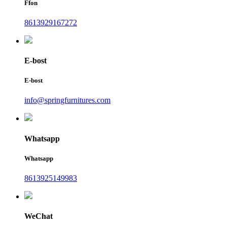
Ffon
8613929167272
E-bost
E-bost
info@springfurnitures.com
Whatsapp
Whatsapp
8613925149983
WeChat