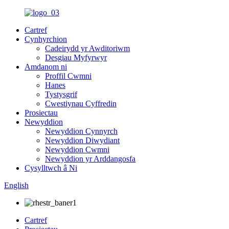
Cartref
Cynhyrchion
Cadeirydd yr Awditoriwm
Desgiau Myfyrwyr
Amdanom ni
Proffil Cwmni
Hanes
Tystysgrif
Cwestiynau Cyffredin
Prosiectau
Newyddion
Newyddion Cynnyrch
Newyddion Diwydiant
Newyddion Cwmni
Newyddion yr Arddangosfa
Cysylltwch â Ni
English
Cartref