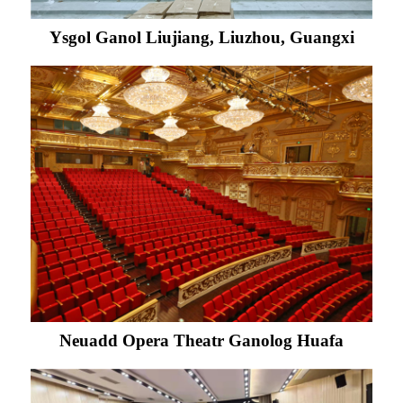
Ysgol Ganol Liujiang, Liuzhou, Guangxi
Neuadd Opera Theatr Ganolog Huafa