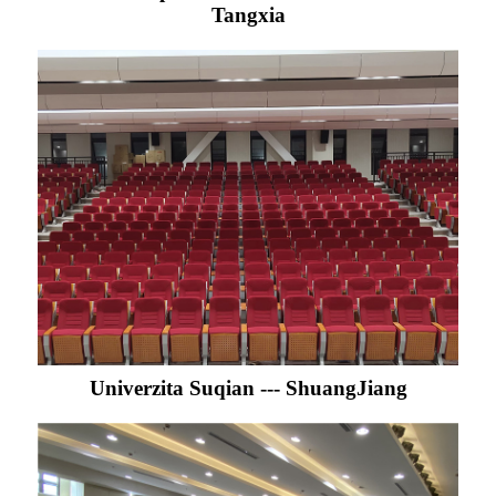
Tangxia
Univerzita Suqian --- ShuangJiang