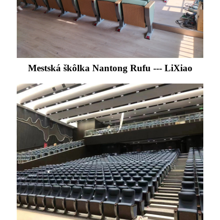
Mestská škôlka Nantong Rufu --- LiXiao