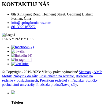
KONTAKTUJ NÁS
8th Xingliang Road, Hecheng Street, Gaoming District,
Foshan, Čína
info@springfurnitures.com
8613929167272
JARNÝ NÁBYTOK
© Copyright - 2019-2023: Všetky práva vyhradené.
Sitemap
-
AMP
Mobile
Nábytok do sály
,
Poslucháreň na sedenie
,
Riešenia na
sedenie v posluchárňach
,
Prenájom sedadiel v hľadisku
,
Stoličky
posluchární univerzity
,
Predseda prednáškovej sály
,
Telefón