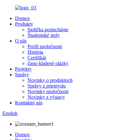
Domov
Produkty
Stolička posluchárne
Študentské stoly
O nás
Profil spoločnosti
História
Certifikát
často kladené otázky
Projekty
Správy
Novinky o produktoch
Správy z priemyslu
Novinky spoločnosti
Novinky z výstavy
Kontaktuj nás
English
Domov