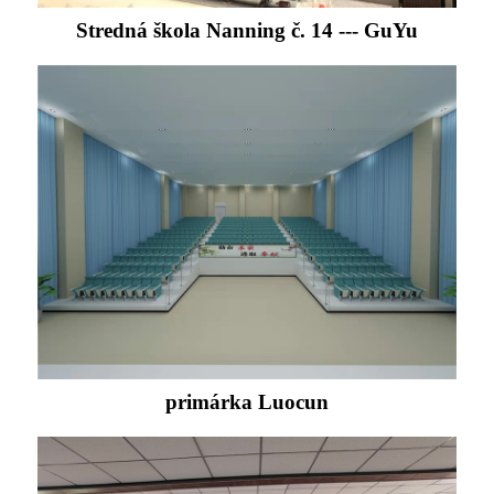
Stredná škola Nanning č. 14 --- GuYu
primárka Luocun