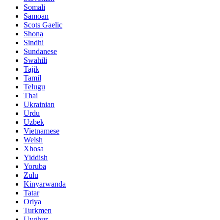
Somali
Samoan
Scots Gaelic
Shona
Sindhi
Sundanese
Swahili
Tajik
Tamil
Telugu
Thai
Ukrainian
Urdu
Uzbek
Vietnamese
Welsh
Xhosa
Yiddish
Yoruba
Zulu
Kinyarwanda
Tatar
Oriya
Turkmen
Uyghur