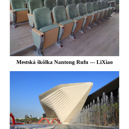
Mestská škôlka Nantong Rufu --- LiXiao