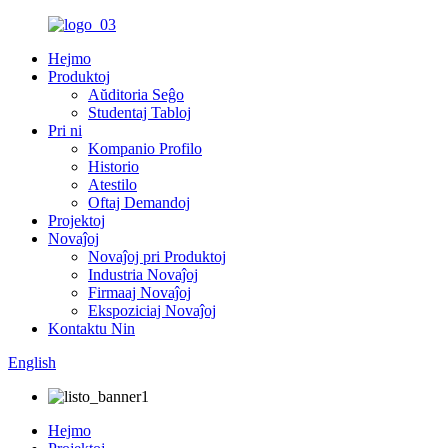
Hejmo
Produktoj
Aŭditoria Seĝo
Studentaj Tabloj
Pri ni
Kompanio Profilo
Historio
Atestilo
Oftaj Demandoj
Projektoj
Novaĵoj
Novaĵoj pri Produktoj
Industria Novaĵoj
Firmaaj Novaĵoj
Ekspoziciaj Novaĵoj
Kontaktu Nin
English
Hejmo