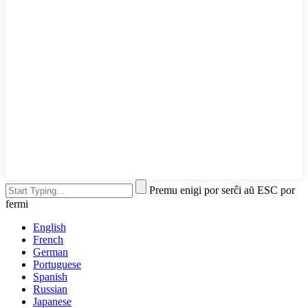
Premu enigi por serĉi aŭ ESC por
fermi
English
French
German
Portuguese
Spanish
Russian
Japanese