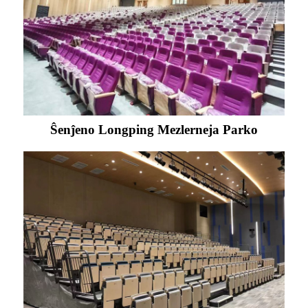
Ŝenĵeno Longping Mezlerneja Parko