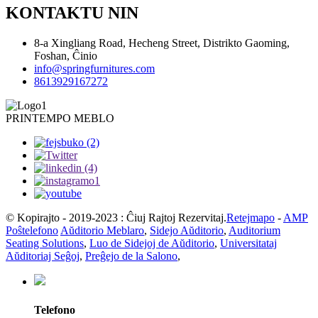
KONTAKTU NIN
8-a Xingliang Road, Hecheng Street, Distrikto Gaoming,
Foshan, Ĉinio
info@springfurnitures.com
8613929167272
PRINTEMPO MEBLO
© Kopirajto - 2019-2023 : Ĉiuj Rajtoj Rezervitaj.
Retejmapo
-
AMP
Poŝtelefono
Aŭditorio Meblaro
,
Sidejo Aŭditorio
,
Auditorium
Seating Solutions
,
Luo de Sidejoj de Aŭditorio
,
Universitataj
Aŭditoriaj Seĝoj
,
Preĝejo de la Salono
,
Telefono