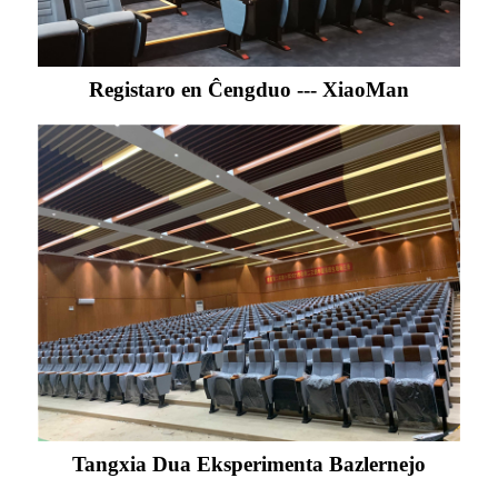
Registaro en Ĉengduo --- XiaoMan
Tangxia Dua Eksperimenta Bazlernejo