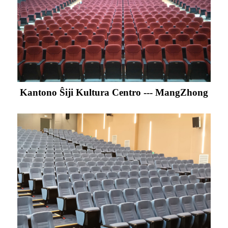
Kantono Ŝiji Kultura Centro --- MangZhong