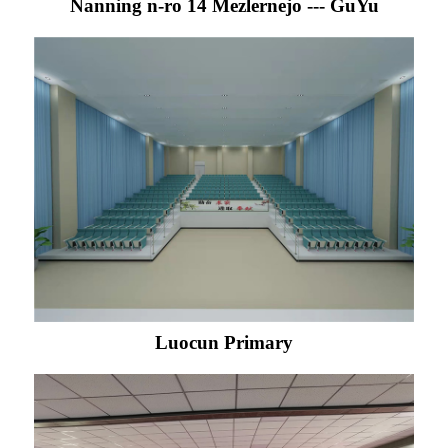
Nanning n-ro 14 Mezlernejo --- GuYu
Luocun Primary