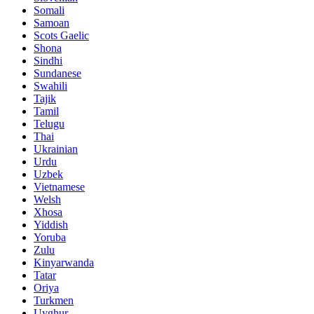
Somali
Samoan
Scots Gaelic
Shona
Sindhi
Sundanese
Swahili
Tajik
Tamil
Telugu
Thai
Ukrainian
Urdu
Uzbek
Vietnamese
Welsh
Xhosa
Yiddish
Yoruba
Zulu
Kinyarwanda
Tatar
Oriya
Turkmen
Uyghur