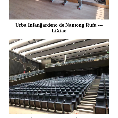
Urba Infanĝardeno de Nantong Rufu ---
LiXiao