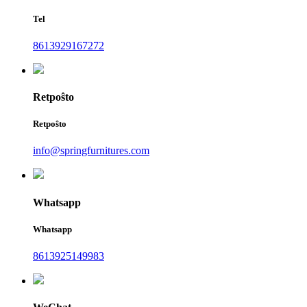
Tel
8613929167272
Retpoŝto
Retpoŝto
info@springfurnitures.com
Whatsapp
Whatsapp
8613925149983