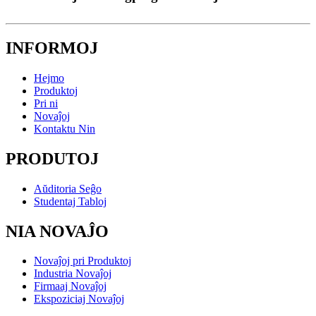
INFORMOJ
Hejmo
Produktoj
Pri ni
Novaĵoj
Kontaktu Nin
PRODUTOJ
Aŭditoria Seĝo
Studentaj Tabloj
NIA NOVAĴO
Novaĵoj pri Produktoj
Industria Novaĵoj
Firmaaj Novaĵoj
Ekspoziciaj Novaĵoj