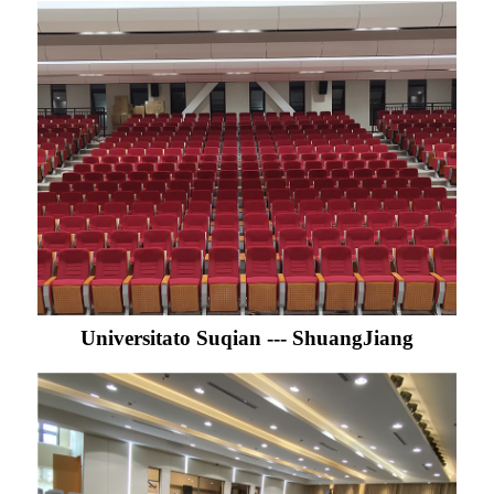
Universitato Suqian --- ShuangJiang