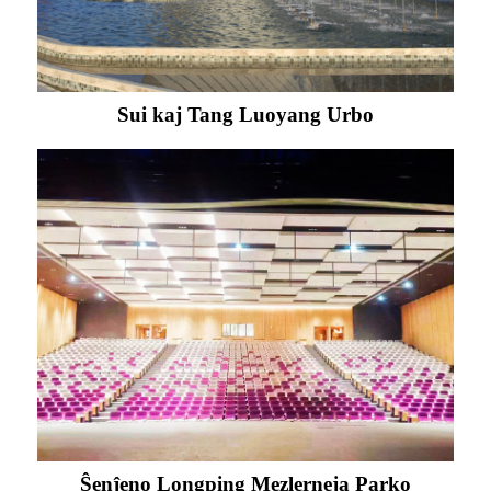
Sui kaj Tang Luoyang Urbo
Ŝenĵeno Longping Mezlerneja Parko