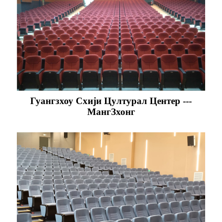
Гуангзхоу Схији Цултурал Центер ---
МангЗхонг