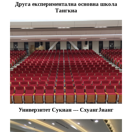
Друга експериментална основна школа
Тангкиа
Универзитет Сукиан --- СхуангЈианг