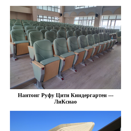
Нантонг Руфу Цити Киндергартен ---
ЛиКсиао