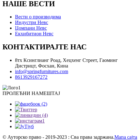
НАШЕ ВЕСТИ
Вести о производима
Индустри Невс
Цомпани Невс
Екхибитион Невс
КОНТАКТИРАЈТЕ НАС
8тх Ксинглианг Роад, Хецхенг Стреет, Гаоминг
Дистрицт, Фосхан, Кина
info@springfurnitures.com
8613929167272
ПРОЛЕЋНИ НАМЕШТАЈ
© Ауторско право - 2019-2023 : Сва права задржана.
Мапа сајта