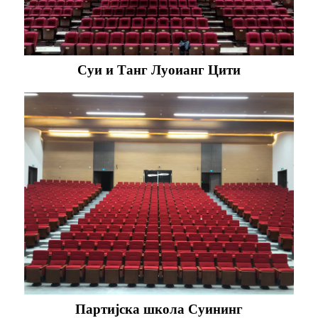
Суи и Танг Луоианг Цити
Партијска школа Суининг