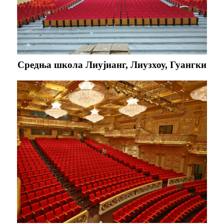
Средња школа Лиујианг, Лиузхоу, Гуангки