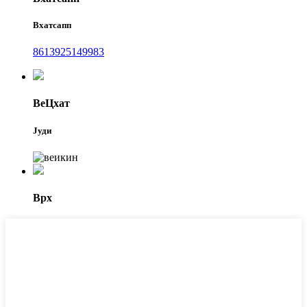
Вхатсапп
8613925149983
ВеЦхат
Јуди
Врх