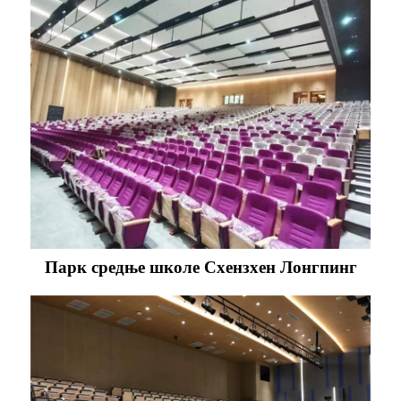
Парк средње школе Схензхен Лонгпинг