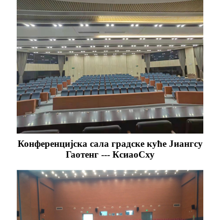
Конференцијска сала градске куће Јиангсу
Гаотенг --- КсиаоСху