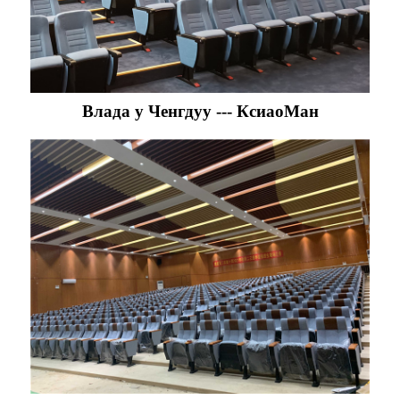
Влада у Ченгдуу --- КсиаоМан