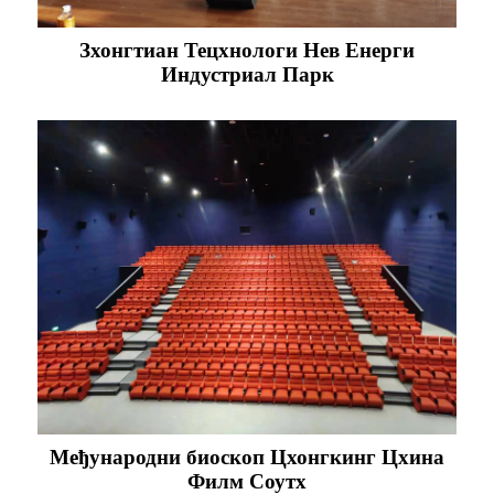
Зхонгтиан Тецхнологи Нев Енерги
Индустриал Парк
Међународни биоскоп Цхонгкинг Цхина
Филм Соутх