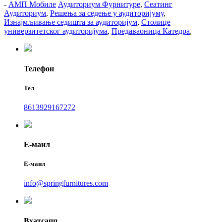
-
АМП Мобиле
Аудиториум Фурнитуре
,
Сеатинг
Аудиториум
,
Решења за седење у аудиторијуму
,
Изнајмљивање седишта за аудиторијум
,
Столице
универзитетског аудиторијума
,
Предаваоница Катедра
,
Телефон
Тел
8613929167272
Е-маил
Е-маил
info@springfurnitures.com
Вхатсапп