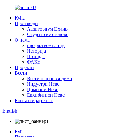
Кућа
Производи
Аудиториум Цхаир
Студентске столове
О нама
профил компаније
Историја
Потврда
ФАКс
Пројекти
Вести
Вести о производима
Индустри Невс
Цомпани Невс
Екхибитион Невс
Контактирајте нас
English
Кућа