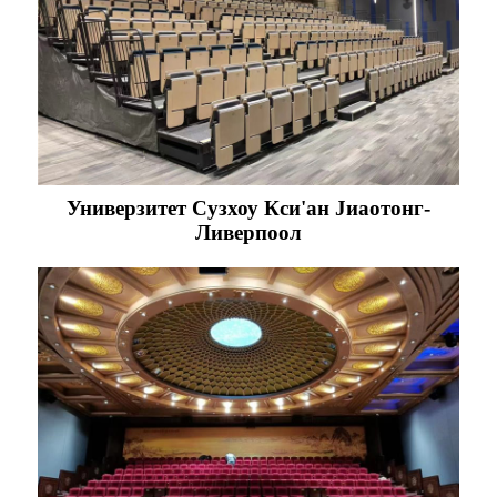
Универзитет Сузхоу Кси'ан Јиаотонг-
Ливерпоол