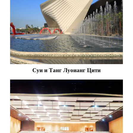
Суи и Танг Луоианг Цити