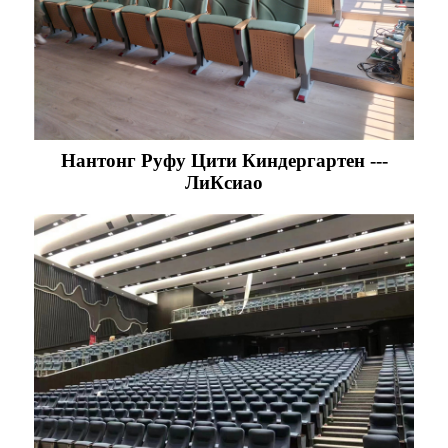
Нантонг Руфу Цити Киндергартен ---
ЛиКсиао