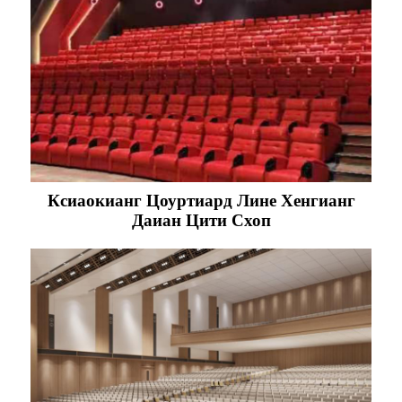
Ксиаокианг Цоуртиард Лине Хенгианг
Даиан Цити Схоп