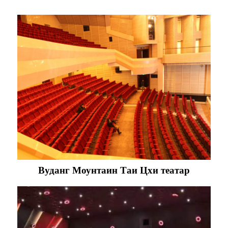
Вуданг Моунтаин Таи Цхи театар