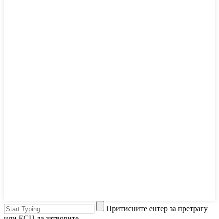
Притисните ентер за претрагу
или ЕСЦ да затворите