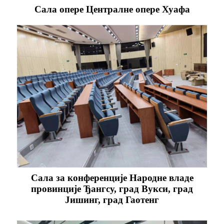
Сала опере Централне опере Хуафа
Сала за конференције Народне владе
провинције Ђангсу, град Вукси, град
Јишинг, град Гаотенг