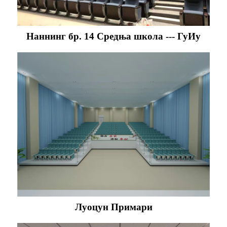
Наннинг бр. 14 Средња школа --- ГуИу
Луоцун Примари