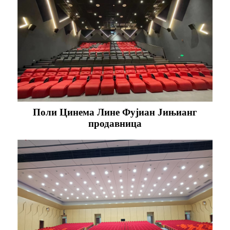
Поли Цинема Лине Фујиан Јињианг
продавница