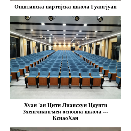
Општинска партијска школа Гуангјуан
Хуаи 'ан Цити Лиансхуи Цоунти
Зхенглиангмеи основна школа ---
КсиаоХан