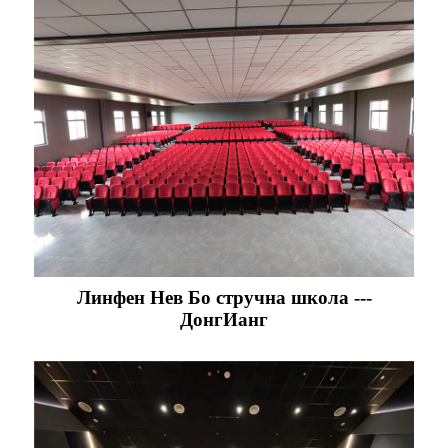
Линфен Нев Бо стручна школа ---
ДонгИанг