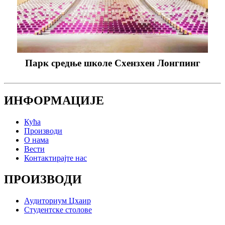
Парк средње школе Схензхен Лонгпинг
ИНФОРМАЦИЈЕ
Кућа
Производи
О нама
Вести
Контактирајте нас
ПРОИЗВОДИ
Аудиториум Цхаир
Студентске столове