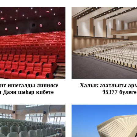
нг ишегалды линиясе
Халык азатлыгы арм
 Даян шәһәр кибете
95377 бүлеге