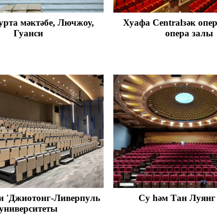
рта мәктәбе, Лючжоу,
Хуафа Centralзәк опе
Гуанси
опера залы
и 'Джиотонг-Ливерпуль
Су һәм Тан Луянг
университеты