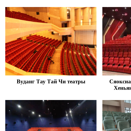
Вуданг Тау Тай Чи театры
Сяоксиа
Хеньян