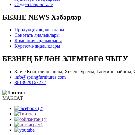
Студентлар өстәле
БЕЗНЕ NEWS Хәбәрләр
Продукция яңалыклары
Сәнәгать яңалыклары
Компания яңалыклары
Күргәзмә яңалыклары
БЕЗНЕҢ БЕЛӘН ЭЛЕМТӘГӘ ЧЫГУ
8-нче Ксинглианг юлы, Хеченг урамы, Гаоминг районы,
info@springfurnitures.com
8613929167272
МАКСАТ