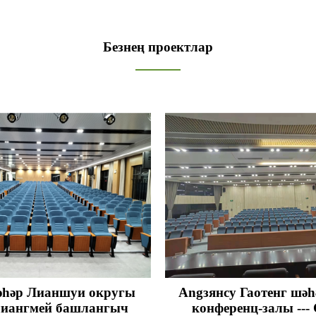
Безнең проектлар
әһәр Лианшуи округы
Angзянсу Гаотенг шә
иангмей башлангыч
конференц-залы --