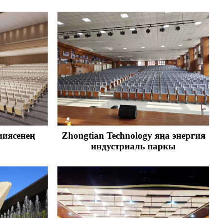
иясенең
Zhongtian Technology яңа энергия
индустриаль паркы