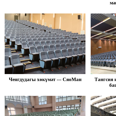
мә
Ченгдудагы хөкүмәт --- СяоМан
Тангсия 
ба