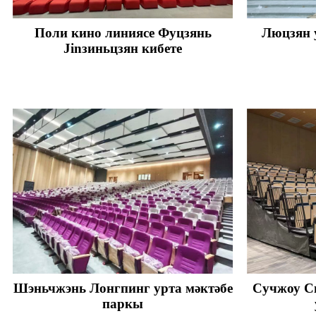
Поли кино линиясе Фуцзянь
Люцзян у
Jinзиньцзян кибете
Шэньчжэнь Лонгпинг урта мәктәбе
Сучжоу С
паркы