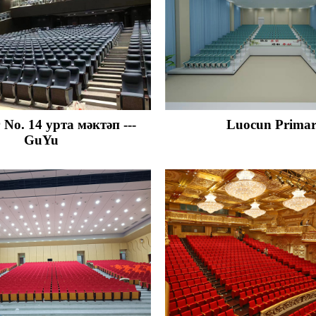
No. 14 урта мәктәп ---
Luocun Prima
GuYu