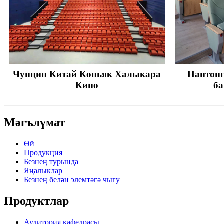
Чунцин Китай Көньяк Халыкара
Нантонг
Кино
ба
Мәгълүмат
Өй
Продукция
Безнең турында
Яңалыклар
Безнең белән элемтәгә чыгу
Продуктлар
Аудитория кафедрасы