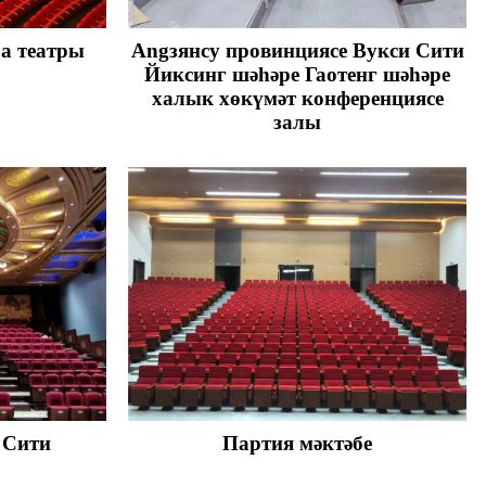
ра театры
Angзянсу провинциясе Вукси Сити
Йиксинг шәһәре Гаотенг шәһәре
халык хөкүмәт конференциясе
залы
 Сити
Партия мәктәбе