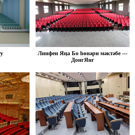
ry
Линфен Яңа Бо һөнәри мәктәбе ---
ДонгЯнг