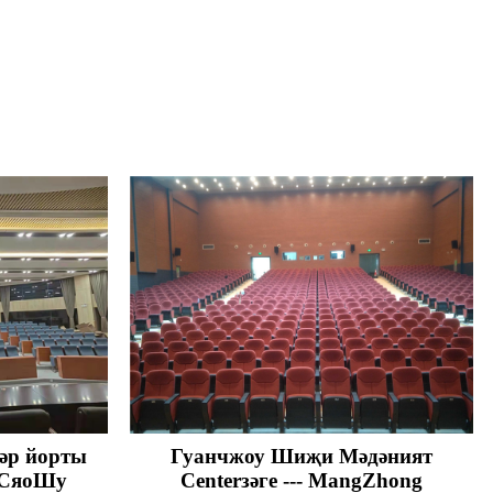
һәр йорты
Гуанчжоу Шиҗи Мәдәният
- СяоШу
Centerзәге --- MangZhong