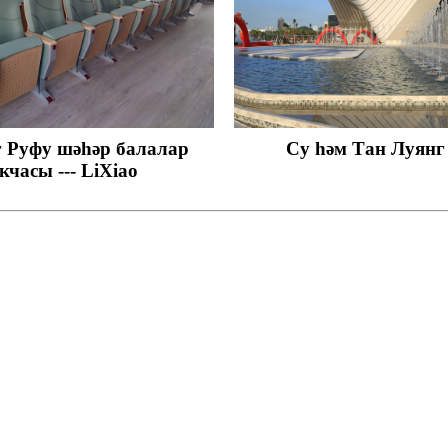
 Руфу шәһәр балалар
Су һәм Тан Луянг
кчасы --- LiXiao