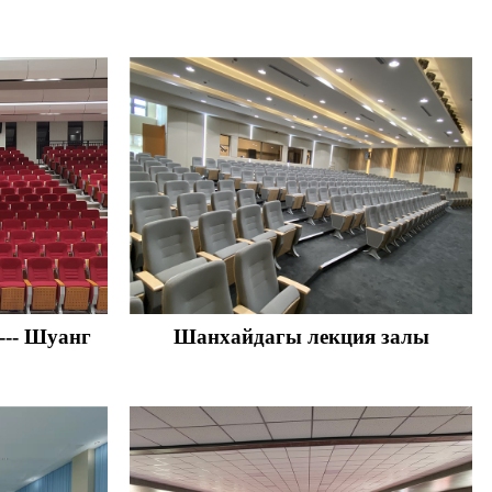
--- Шуанг
Шанхайдагы лекция залы