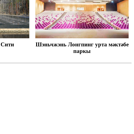
 Сити
Шэньчжэнь Лонгпинг урта мәктәбе
паркы