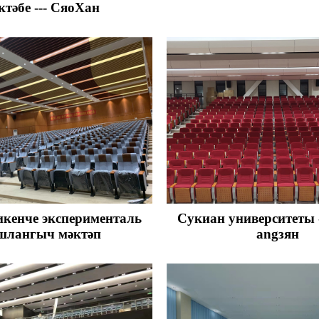
ктәбе --- СяоХан
икенче эксперименталь
Сукиан университеты 
шлангыч мәктәп
angзян