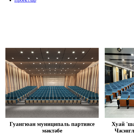
Проектлар
Гуангюан муниципаль партиясе
Хуай 'ш
мәктәбе
Чжэнгл