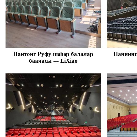
Нантонг Руфу шәһәр балалар
Наннинг 
бакчасы --- LiXiao