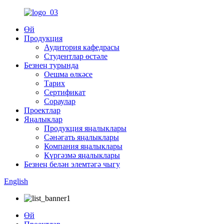
Өй
Продукция
Аудитория кафедрасы
Студентлар өстәле
Безнең турында
Оешма өлкәсе
Тарих
Сертификат
Сораулар
Проектлар
Яңалыклар
Продукция яңалыклары
Сәнәгать яңалыклары
Компания яңалыклары
Күргәзмә яңалыклары
Безнең белән элемтәгә чыгу
English
Өй