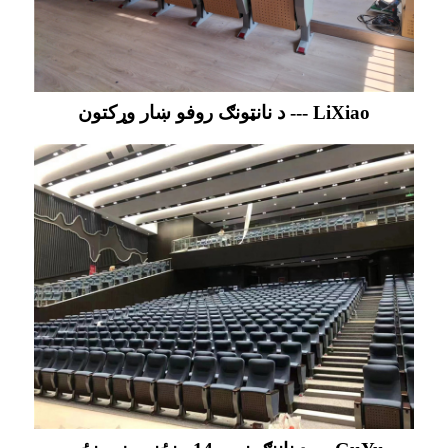
د نانټونګ روفو ښار وړکتون --- LiXiao