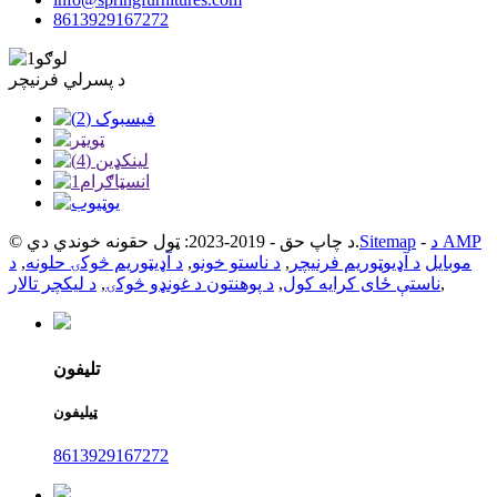
8613929167272
د پسرلي فرنیچر
د AMP
-
Sitemap
© د چاپ حق - 2019-2023: ټول حقونه خوندي دي.
موبایل
د آډیوټوریم فرنیچر
,
د ناستو خونو
,
د آډیټوریم څوکۍ حلونه
,
د
,
ناستې ځای کرایه کول
,
د پوهنتون د غونډو څوکۍ
,
د لیکچر تالار
تلیفون
ټیلیفون
8613929167272