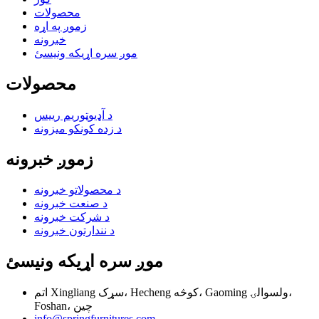
محصولات
زموږ په اړه
خبرونه
موږ سره اړیکه ونیسئ
محصولات
د آډیوټوریم رییس
د زده کونکو میزونه
زموږ خبرونه
د محصولاتو خبرونه
د صنعت خبرونه
د شرکت خبرونه
د نندارتون خبرونه
موږ سره اړیکه ونیسئ
اتم Xingliang سړک، Hecheng کوڅه، Gaoming ولسوالۍ،
Foshan، چين
info@springfurnitures.com