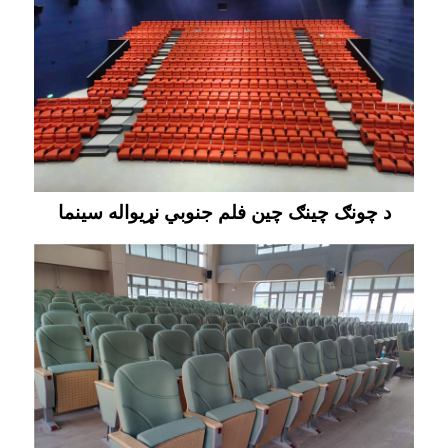
د چونګ چینګ چین فلم جنوبي نړیواله سینما