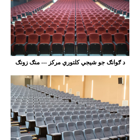
د ګوانګ جو شیجي کلتوري مرکز --- منګ زونګ