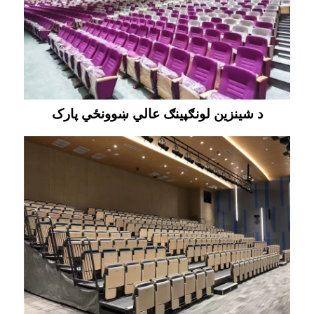
د شینزین لونګپینګ عالي ښوونځي پارک