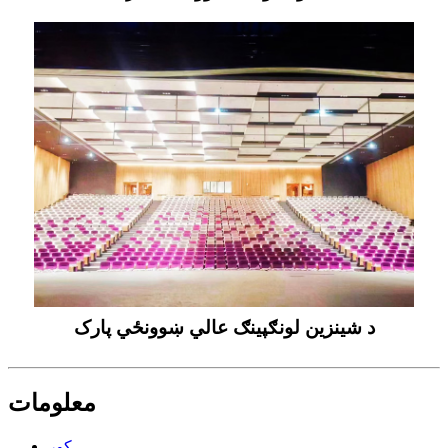
د شینزین لونګپینګ عالي ښوونځي پارک
معلومات
کور