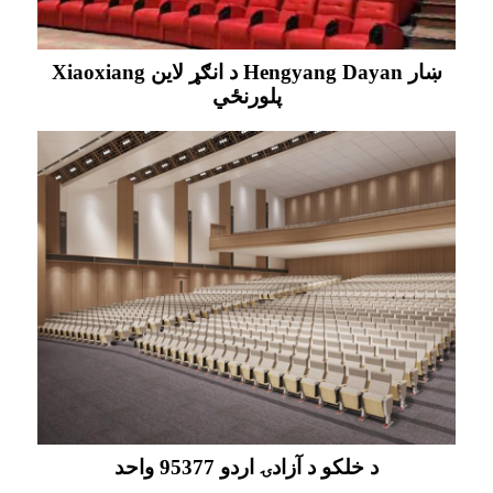
Xiaoxiang د انګړ لاین Hengyang Dayan ښار
پلورنځي
د خلکو د آزادۍ اردو 95377 واحد