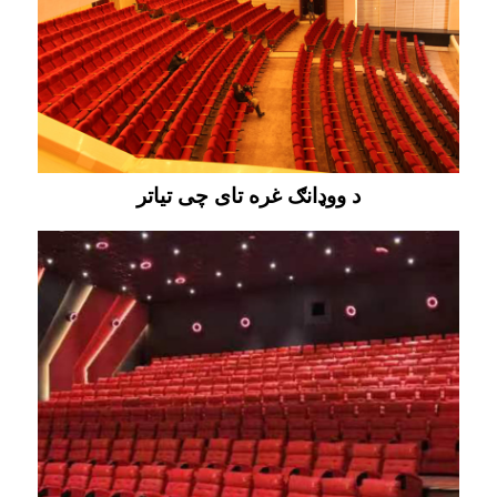
د ووډانګ غره تای چی تیاتر