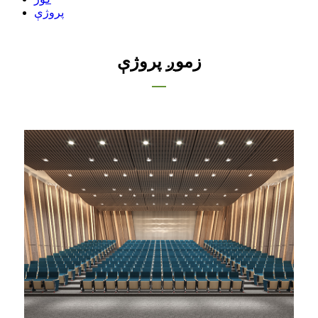
پروژې
زموږ پروژې