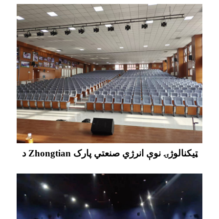
د Zhongtian ټیکنالوژۍ نوې انرژي صنعتي پارک