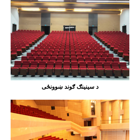
د سینینګ ګوند ښوونځی