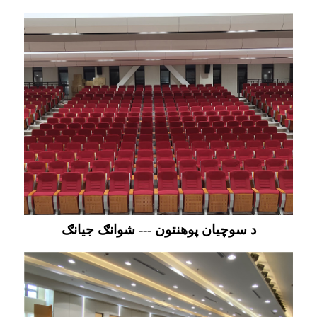
د سوچيان پوهنتون --- شوانګ جيانګ