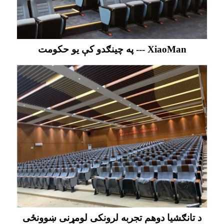
په چینګدو کې یو حکومت --- XiaoMan
د تانګشیا دوهم تجربه لرونکی لومړنی ښوونځی