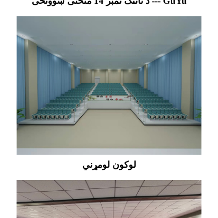
د ناننګ نمبر 14 منځنی ښوونځی --- GuYu
لوکون لومړني