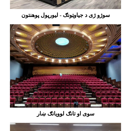
سوژو ژی د جیاوټونګ - لیورپول پوهنتون
سوی او تانګ لوویانګ ښار