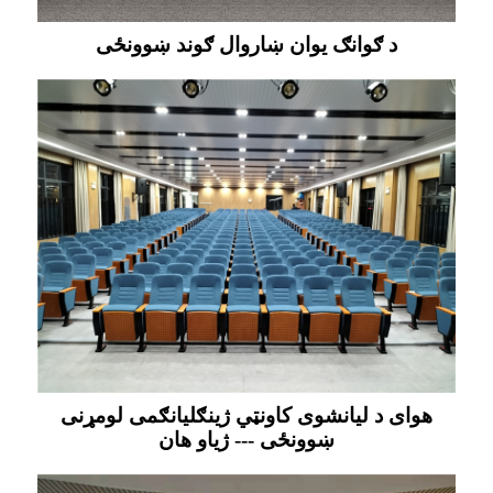
د ګوانګ یوان ښاروال ګوند ښوونځی
هوای د ليانشوی کاونټي ژینګلیانګمی لومړنی
ښوونځی --- ژیاو هان