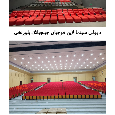
د پولی سینما لاین فوجیان جینجیانګ پلورنځی