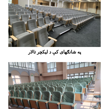
په شانګهای کې د لیکچر تالار