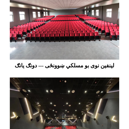
لینفین نوی بو مسلکي ښوونځی --- دونګ یانګ