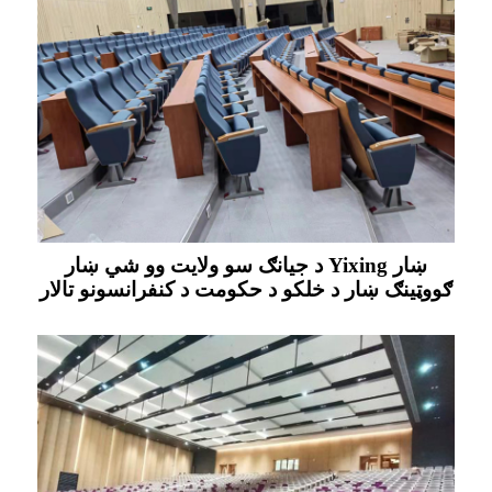
د جيانګ سو ولايت وو شي ښار Yixing ښار
ګووټينګ ښار د خلکو د حکومت د کنفرانسونو تالار