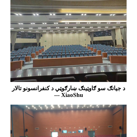
د جيانګ سو ګاوټينګ ښارګوټي د کنفرانسونو تالار
--- XiaoShu