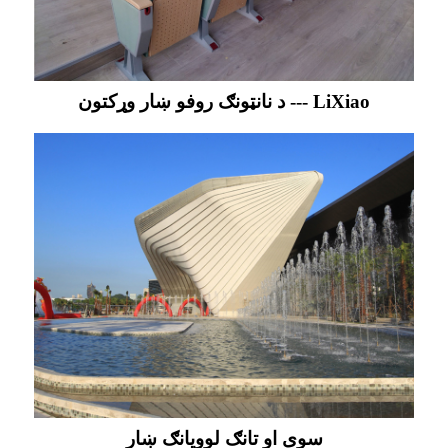
د نانټونګ روفو ښار وړکتون --- LiXiao
سوی او تانګ لوویانګ ښار