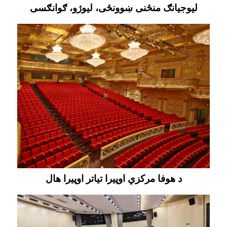
لیوجیانګ منځنی ښوونځی، لیوژو، ګوانګسی
د هوفا مرکزي اوپیرا تیاتر اوپیرا هال