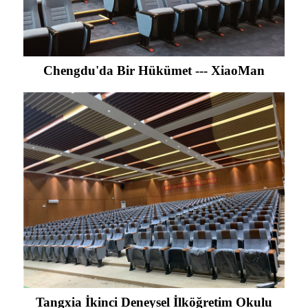
Chengdu'da Bir Hükümet --- XiaoMan
Tangxia İkinci Deneysel İlköğretim Okulu