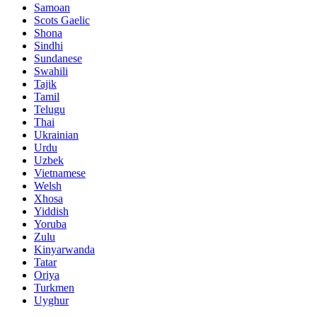
Samoan
Scots Gaelic
Shona
Sindhi
Sundanese
Swahili
Tajik
Tamil
Telugu
Thai
Ukrainian
Urdu
Uzbek
Vietnamese
Welsh
Xhosa
Yiddish
Yoruba
Zulu
Kinyarwanda
Tatar
Oriya
Turkmen
Uyghur