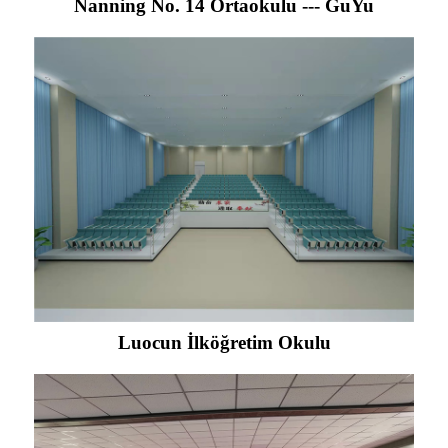
Nanning No. 14 Ortaokulu --- GuYu
Luocun İlköğretim Okulu