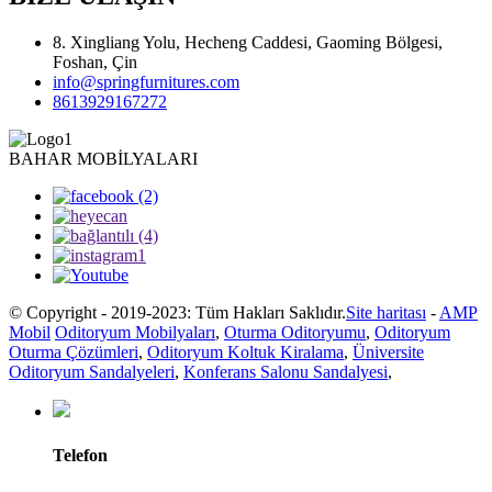
8. Xingliang Yolu, Hecheng Caddesi, Gaoming Bölgesi,
Foshan, Çin
info@springfurnitures.com
8613929167272
BAHAR MOBİLYALARI
© Copyright - 2019-2023: Tüm Hakları Saklıdır.
Site haritası
-
AMP
Mobil
Oditoryum Mobilyaları
,
Oturma Oditoryumu
,
Oditoryum
Oturma Çözümleri
,
Oditoryum Koltuk Kiralama
,
Üniversite
Oditoryum Sandalyeleri
,
Konferans Salonu Sandalyesi
,
Telefon