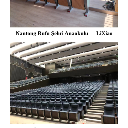
Nantong Rufu Şehri Anaokulu --- LiXiao