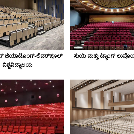
ಆನ್ ಜಿಯಾಟೊಂಗ್-ಲಿವರ್‌ಪೂಲ್
ಸುಯಿ ಮತ್ತು ಟ್ಯಾಂಗ್ ಲುವ
ವಿಶ್ವವಿದ್ಯಾಲಯ