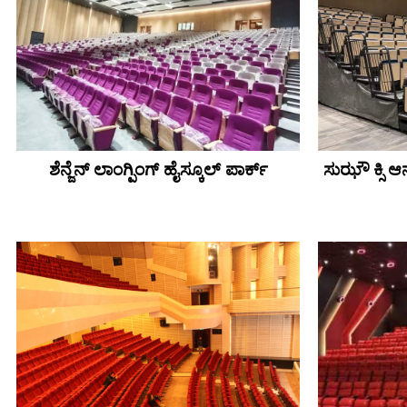
ಶೆನ್ಜೆನ್ ಲಾಂಗ್ಪಿಂಗ್ ಹೈಸ್ಕೂಲ್ ಪಾರ್ಕ್
ಸುಝೌ ಕ್ಸಿ 