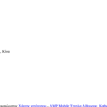
, Κίνα
δικαιώματος.
Χάρτης ιστότοπου
-
AMP Mobile
Έπιπλα Αίθουσας
,
Καθι