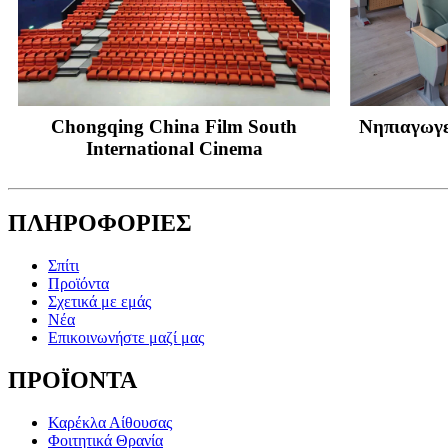
Chongqing China Film South
Νηπιαγωγεί
International Cinema
ΠΛΗΡΟΦΟΡΙΕΣ
Σπίτι
Προϊόντα
Σχετικά με εμάς
Νέα
Επικοινωνήστε μαζί μας
ΠΡΟΪΟΝΤΑ
Καρέκλα Αίθουσας
Φοιτητικά Θρανία