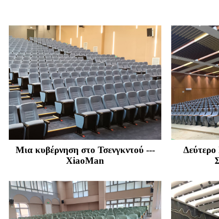
Μια κυβέρνηση στο Τσενγκντού ---
Δεύτερο
XiaoMan
Σ