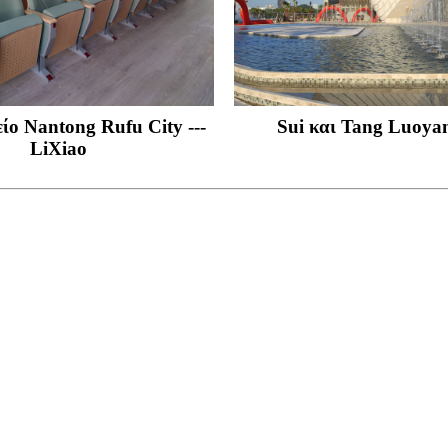
ο Nantong Rufu City ---
Sui και Tang Luoya
LiXiao