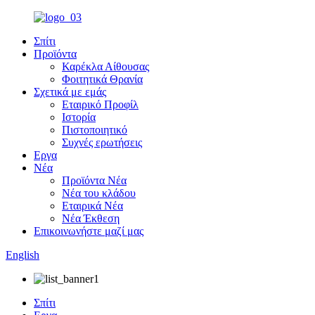
Σπίτι
Προϊόντα
Καρέκλα Αίθουσας
Φοιτητικά Θρανία
Σχετικά με εμάς
Εταιρικό Προφίλ
Ιστορία
Πιστοποιητικό
Συχνές ερωτήσεις
Εργα
Νέα
Προϊόντα Νέα
Νέα του κλάδου
Εταιρικά Νέα
Νέα Έκθεση
Επικοινωνήστε μαζί μας
English
Σπίτι