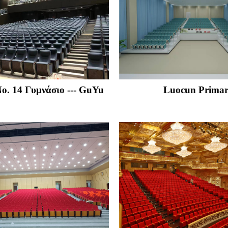
ο. 14 Γυμνάσιο --- GuYu
Luocun Prima