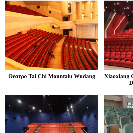
Θέατρο Tai Chi Mountain Wudang
Xiaoxiang 
D