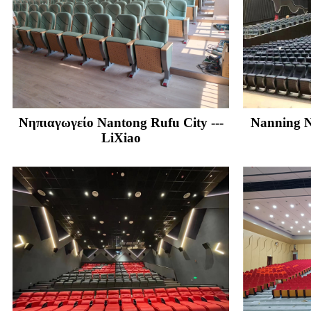
Νηπιαγωγείο Nantong Rufu City ---
Nanning Ν
LiXiao