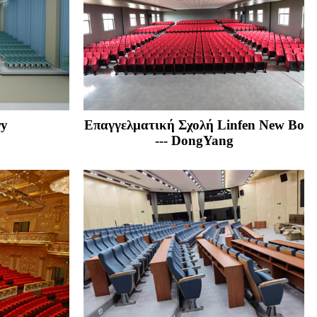
ry
Επαγγελματική Σχολή Linfen New Bo
--- DongYang