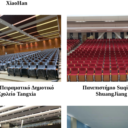
XiaoHan
 Πειραματικό Δημοτικό
Πανεπιστήμιο Suqia
χολείο Tangxia
ShuangJiang