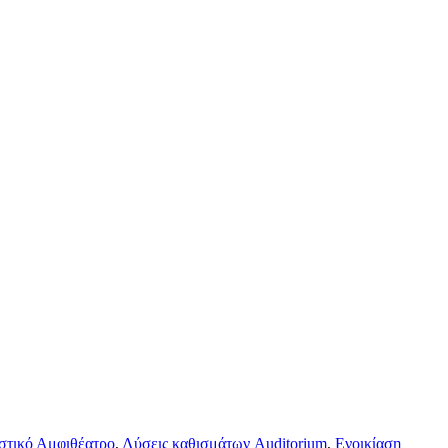
στικό Αμφιθέατρο
,
Λύσεις καθισμάτων Auditorium
,
Ενοικίαση